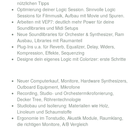
nützlichen Tipps
Optimierung deiner Logic Session. Sinnvolle Logic
Sessions für Filmmusik, Aufbau mit Movie und Spuren.
Arbeiten mit VEP7: deutlich mehr Power für deine
Soundlibraries und Midi Setups
Neue Soundlibraries für Orchester & Synthesizer, Ram
Ausbau, Libraries mit Raumanteil
Plug-Ins u.a. für Reverb, Equalizer, Delay, Widers,
Kompression, Effekte, Sequenzing
Designe dein eigenes Logic mit Colorizer: erste Schritte
modul
#19 FILMMUSIK-TONSTUDIO #OUTBOARD
#ERGONOMIE
Neuer Computerkauf, Monitore, Hardware Synthesizers,
Outboard Equipment, Mikrofone
Recording, Studio- und Orchestermikrofonierung,
Decker Tree, Röhrentechnologie
Studiobau und Isolierung: Materialien wie Holz,
Linoleum und Schaumstoffe
Ergonomie im Tonstudio, Akustik Module, Raumklang,
die richtigen Monitore, A/B Vergleich
modul
#20 KOMPONIEREN #ORCHESTRIEREN