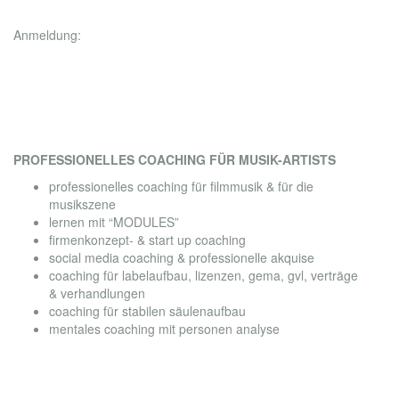
Anmeldung:
https://app.seminarmanagercloud.de/zweckverband-bayer-
musikakademie-alteglofsheim/buchungsportal/musik-
workshop-2026-wie-du-im-musik-business-erfolgreich-wirst-
5a18821e62e14106904a9335dcef868e
PROFESSIONELLES COACHING FÜR MUSIK-ARTISTS
professionelles coaching für filmmusik
&
für die
musikszene
lernen mit “MODULES”
firmenkonzept- & start up coaching
social media coaching & professionelle akquise
coaching für labelaufbau, lizenzen, gema, gvl, verträge
& verhandlungen
coaching für stabilen säulenaufbau
mentales coaching mit personen analyse