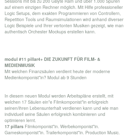
Sessions mit bis zu 200 GByte Ram und über 1.000 Spuren
auf einem einzigen Rechner möglich. Mit Hilfe professioneller
Logic Setups, dem exakten Programmieren von Controllern,
Repetition Tools und Raumsimulationen wird anhand diverser
Logic Beispiele und Ihrer vertonten Musiken gezeigt, wie man
authentisch Orchester Mockups erstellen kann.
modul #11 pillar4+
DIE ZUKUNFT FÜR FILM- &
MEDIENMUSIK
Mit welchen Finanzsäulen verdient heute der moderne
Medienkomponist*in? Modul ab 9 Stunden
In diesem neuen Modul werden Arbeitspläne erstellt, mit
welchen 17 Säulen ein*e Filmkomponist*in erfolgreich
seinen/ihren Lebensunterhalt verdienen kann und wie man
individuell seine Säulen erfolgreich kombinieren und
optimieren lernt.
17 pillars
Filmkomponist*in. Werbekomponist*in.
Gameskomponist*in. Trailerkomponist*in. Production Music.