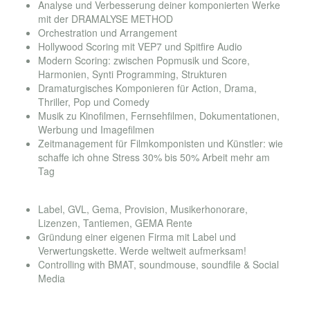
Analyse und Verbesserung deiner komponierten Werke
mit der DRAMALYSE METHOD
Orchestration und Arrangement
Hollywood Scoring mit VEP7 und Spitfire Audio
Modern Scoring: zwischen Popmusik und Score,
Harmonien, Synti Programming, Strukturen
Dramaturgisches Komponieren für Action, Drama,
Thriller, Pop und Comedy
Musik zu Kinofilmen, Fernsehfilmen, Dokumentationen,
Werbung und Imagefilmen
Zeitmanagement für Filmkomponisten und Künstler: wie
schaffe ich ohne Stress 30% bis 50% Arbeit mehr am
Tag
modul
#21 CONTROLLING #GEMA #GVL #LABEL
Label, GVL, Gema, Provision, Musikerhonorare,
Lizenzen, Tantiemen, GEMA Rente
Gründung einer eigenen Firma mit Label und
Verwertungskette. Werde weltweit aufmerksam!
Controlling with BMAT, soundmouse, soundfile & Social
Media
modul
#22 DIVERSES