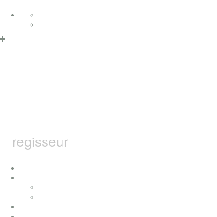
Zum Inhalt springen
Deutsch
English
Datenschutzerklärung & Cookies
OK
MARCEL
BARSOTTI
regisseur
home
ich
konzerte
presse
auszeichnungen
filme