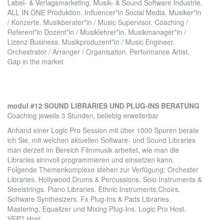
Label- & Verlagsmarketing. Musik- & Sound Software Industrie.
ALL IN ONE Produktion. Influencer*in Social Media. Musiker*in
/ Konzerte. Musikberater*in / Music Supervisor. Coaching /
Referent*in Dozent*in / Musiklehrer*in. Musikmanager*in /
Lizenz-Business. Musikproduzent*in / Music Engineer.
Orchestrator / Arranger / Organisation. Performance Artist.
Gap in the market
modul #12 SOUND LIBRARIES UND PLUG-INS BERATUNG
Coaching jeweils 3 Stunden, beliebig erweiterbar
Anhand einer Logic Pro Session mit über 1000 Spuren berate
ich Sie, mit welchen aktuellen Software- und Sound Libraries
man derzeit im Bereich Filmmusik arbeitet, wie man die
Libraries sinnvoll programmieren und einsetzen kann.
Folgende Themenkomplexe stehen zur Verfügung: Orchester
Libraries. Hollywood Drums & Percussions. Solo Instruments &
Steelstrings. Piano Libraries. Ethnic Instruments.Choirs.
Software Synthesizers. Fx Plug-Ins & Pads Libraries.
Mastering, Equalizer und Mixing Plug-Ins. Logic Pro Host.
VEP7 Host