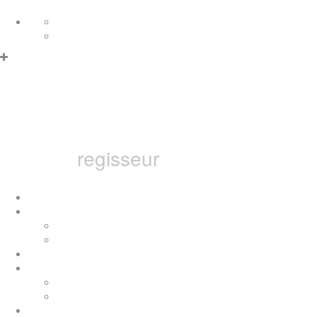
Zum Inhalt springen
Deutsch
Datenschutzerklärung & Cookies
OK
English
MARCEL B
regisseur
home
ich
konzerte
presse
auszeichnungen
filme
fernsehfilme
musikvideos
bai pictures