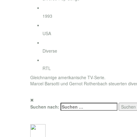
Jahr
1993
Land
USA
Regisseur
Diverse
Sender
RTL
Gleichnamige amerikanische TV-Serie.
Marcel Barsotti und Gernot Rothenbach steuerten dive
for promotion only. Photo copyright by RTL / Corday Productions
Suchen nach:
Social Connections