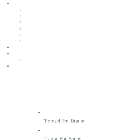
soundtracks
soundtracks
music from movies
elektronik
werbung
songwriting
klassik
productionmusic
ethno world 7
Ethno World7
coaching
Zeit der Sehnsucht
◄
Genre
*Fernsehfilm, Drama
Style
Diverse Pop Songs