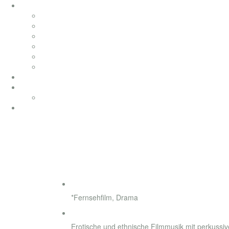
soundtracks
soundtracks
music from movies
elektronik
werbung
songwriting
klassik
productionmusic
ethno world 7
Ethno World7
coaching
Der Freund von frühe
◄
►
Genre
*Fernsehfilm, Drama
Style
Erotische und ethnische Filmmusik mit perkussi