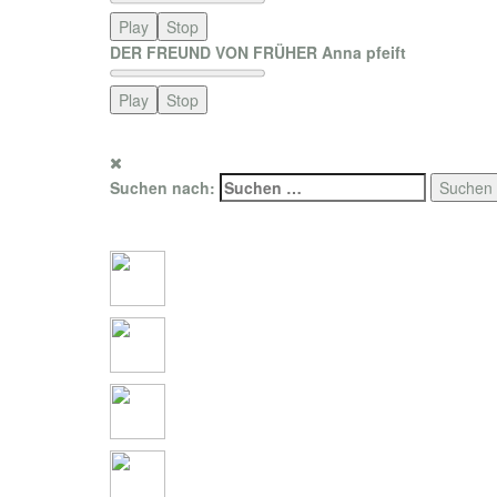
Play
Stop
DER FREUND VON FRÜHER Anna pfeift
Play
Stop
for promotion only. Photo copyright by ZDF / Enterprises Sonor
Suchen nach:
Social Connections