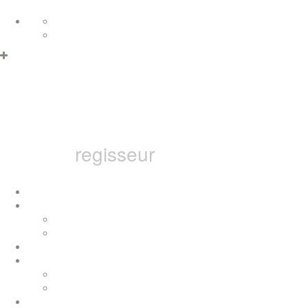
Zum Inhalt springen
Deutsch
Datenschutzerklärung & Cookies
OK
English
MARCEL B
regisseur
home
ich
konzerte
presse
auszeichnungen
filme
fernsehfilme
musikvideos
bai pictures