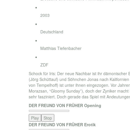
Jahr
2003
Land
Deutschland
Regisseur
Matthias Tiefenbacher
Sender
ZDF
Schock für Iris: Der neue Nachbar ist ihr dämonischer
(Jörg Schüttauf) und Söhnchen Jonas nach Kalifornien zu
von Tem­pelhoff) ist unter ihnen ein­gezogen. Vor Jahren 
Morazsan, “Gloomy Sunday”), doch der Zyniker macht kla
sehr fasziniert. Doch gerade das Spiel mit Andeutungen
DER FREUND VON FRÜHER Opening
Play
Stop
DER FREUND VON FRÜHER Erotik