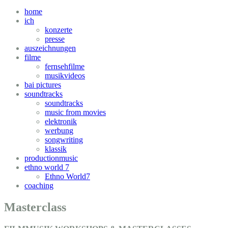
home
ich
konzerte
presse
auszeichnungen
filme
fernsehfilme
musikvideos
bai pictures
soundtracks
soundtracks
music from movies
elektronik
werbung
songwriting
klassik
productionmusic
ethno world 7
Ethno World7
coaching
Masterclass