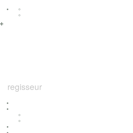
Zum Inhalt springen
Deutsch
English
Datenschutzerklärung & Cookies
OK
MARCEL
BARSOTTI
regisseur
home
ich
konzerte
presse
auszeichnungen
filme