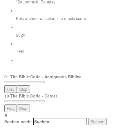
*Soundtrack, Fantasy
Style
Epic orchestral action film music score
Jahr
2020
Label
TFM
Bestellung
order now
01 The Bible Code - Aenigmatis Biblica
Play
Stop
10 The Bible Code - Carcer
Play
Stop
Suchen nach: