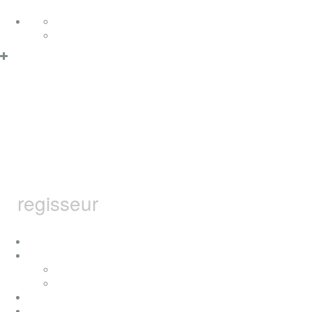
Zum Inhalt springen
Deutsch
English
Datenschutzerklärung & Cookies
OK
MARCEL
BARSOTTI
regisseur
home
ich
konzerte
presse
auszeichnungen
filme