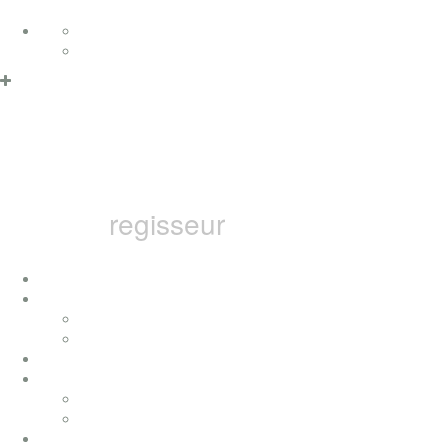
Zum Inhalt springen
Deutsch
Datenschutzerklärung & Cookies
OK
English
MARCEL B
regisseur
home
ich
konzerte
presse
auszeichnungen
filme
fernsehfilme
musikvideos
bai pictures