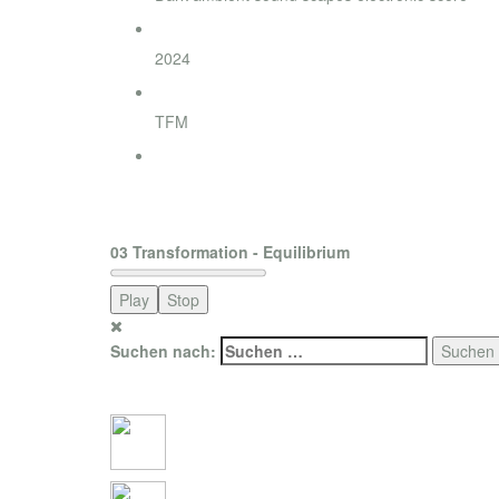
Jahr
2024
Label
TFM
Bestellung
order now
03 Transformation - Equilibrium
Play
Stop
Suchen nach:
Social Connections