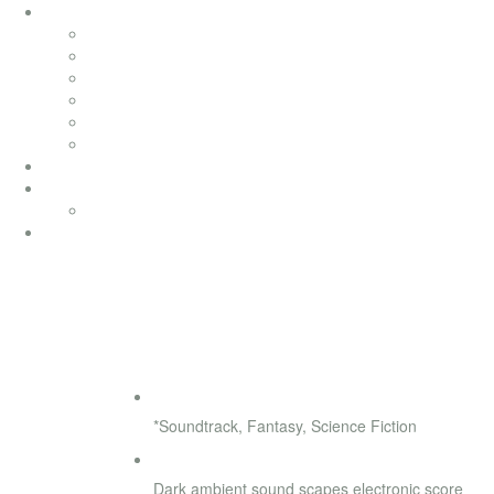
soundtracks
soundtracks
music from movies
elektronik
werbung
songwriting
klassik
productionmusic
ethno world 7
Ethno World7
coaching
Transformation
◄
►
Genre
*Soundtrack, Fantasy, Science Fiction
Style
Dark ambient sound scapes electronic score