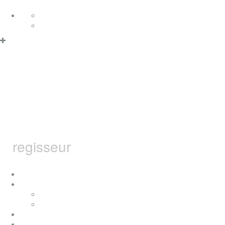
Zum Inhalt springen
Deutsch
English
Datenschutzerklärung & Cookies
OK
MARCEL
BARSOTTI
regisseur
home
ich
konzerte
presse
auszeichnungen
filme