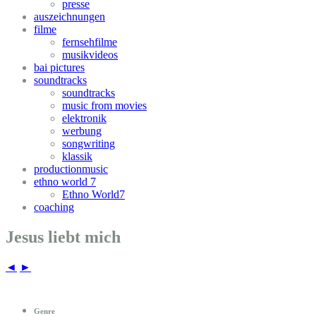
presse
auszeichnungen
filme
fernsehfilme
musikvideos
bai pictures
soundtracks
soundtracks
music from movies
elektronik
werbung
songwriting
klassik
productionmusic
ethno world 7
Ethno World7
coaching
Jesus liebt mich
◄
►
Genre