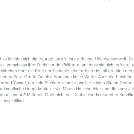
nd so flüchtet sich die traurige Lara in ihre geheime Unterwasserwelt. 
ie verschloss ihre Seele vor den Wärtern, auf dass sie nicht erfriere
s Märchen über die Kraft der Fantasie, ein Farbstrudel mit brutalen un
chenen Satz. Große Gefühle brauchen keine Worte. Auch die Entstehung
had Yawari, der sein Studium schmiss, weil er seinen Stummfilmtraum v
harismatische Hauptdarsteller wie Marco Hofschneider und die zarte Jul
e mit ca. 4,5 Millionen Mark nicht nur Deutschlands teuersten Kurzfilm,
 tvspielfilm)