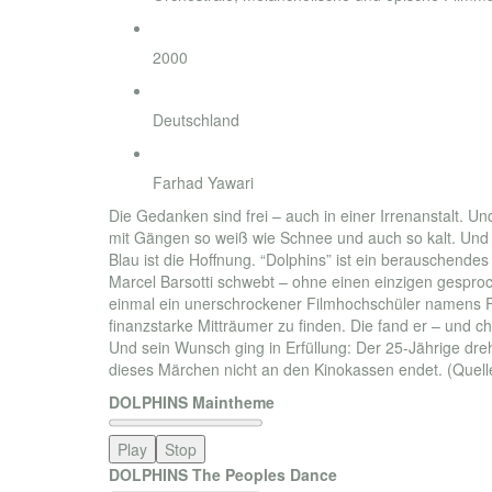
Jahr
2000
Land
Deutschland
Regisseur
Farhad Yawari
Die Gedanken sind frei – auch in einer Irrenanstalt. U
mit Gängen so weiß wie Schnee und auch so kalt. Und s
Blau ist die Hoffnung. “Dolphins” ist ein berauschende
Marcel Barsotti schwebt – ohne einen einzigen gespro
einmal ein unerschrockener Filmhochschüler namens Far
finanzstarke Mitträumer zu finden. Die fand er – und c
Und sein Wunsch ging in Erfüllung: Der 25-Jährige dreht
dieses Märchen nicht an den Kinokassen endet. (Quelle:
DOLPHINS Maintheme
Play
Stop
DOLPHINS The Peoples Dance