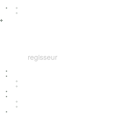
Zum Inhalt springen
Deutsch
Datenschutzerklärung & Cookies
OK
English
MARCEL B
regisseur
home
ich
konzerte
presse
auszeichnungen
filme
fernsehfilme
musikvideos
bai pictures