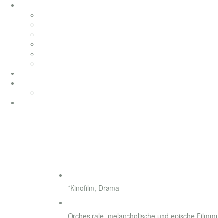
soundtracks
soundtracks
music from movies
elektronik
werbung
songwriting
klassik
productionmusic
ethno world 7
Ethno World7
coaching
Dolphins
◄
►
Genre
*Kinofilm, Drama
Style
Orchestrale, melancholische und epische Filmm