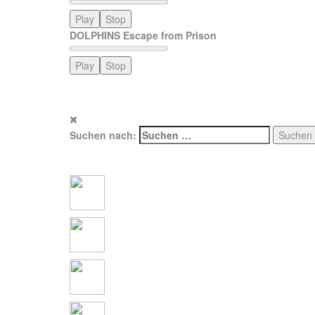
Play
Stop
DOLPHINS Escape from Prison
Play
Stop
For promotion only. Photo copyright by SAT1/PRO7 Mediengrup
Suchen nach:
Social Connections