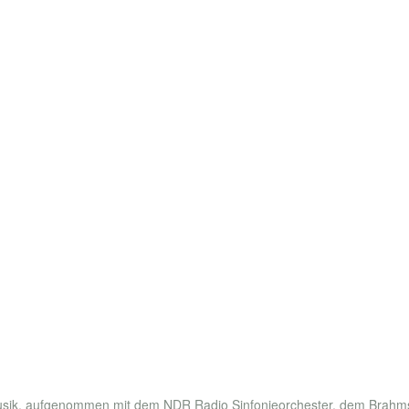
usik, aufgenommen mit dem NDR Radio Sinfonieorchester, dem Brahms