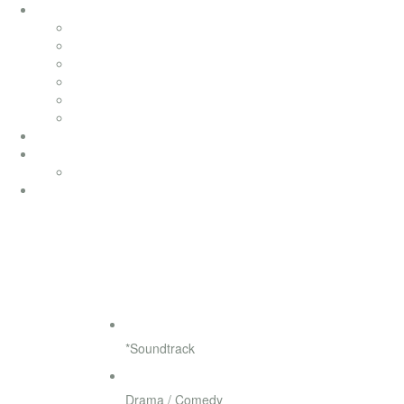
soundtracks
soundtracks
music from movies
elektronik
werbung
songwriting
klassik
productionmusic
ethno world 7
Ethno World7
coaching
DER URBINO KRIMI 
◄
►
Genre
*Soundtrack
Style
Drama / Comedy