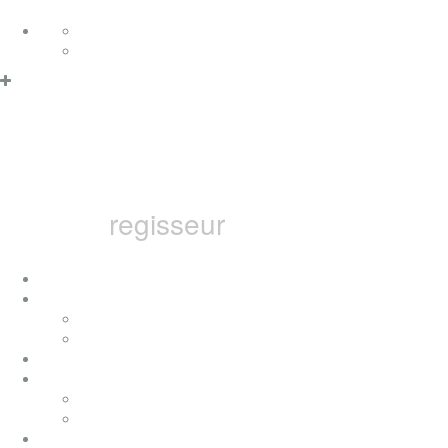
Zum Inhalt springen
Deutsch
Datenschutzerklärung & Cookies
OK
English
MARCEL B
regisseur
home
ich
konzerte
presse
auszeichnungen
filme
fernsehfilme
musikvideos
bai pictures