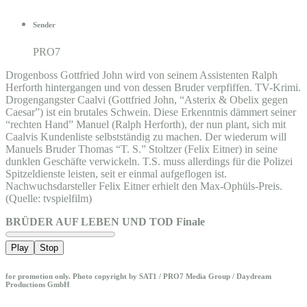
Sender
PRO7
Drogenboss Gottfried John wird von seinem Assistenten Ralph
Herforth hintergangen und von dessen Bruder verpfiffen. TV-Krimi.
Drogengangster Caalvi (Gottfried John, “Asterix & Obelix gegen
Caesar”) ist ein brutales Schwein. Diese Erkenntnis dämmert seiner
“rechten Hand” Manuel (Ralph Herforth), der nun plant, sich mit
Caalvis Kundenliste selbstständig zu machen. Der wiederum will
Manuels Bruder Thomas “T. S.” Stoltzer (Felix Eitner) in seine
dunklen Geschäfte verwickeln. T.S. muss allerdings für die Polizei
Spitzeldienste leisten, seit er einmal aufgeflogen ist.
Nachwuchsdarsteller Felix Eitner erhielt den Max-Ophüls-Preis.
(Quelle: tvspielfilm)
BRÜDER AUF LEBEN UND TOD Finale
Play
Stop
for promotion only. Photo copyright by SAT1 / PRO7 Media Group / Daydream
Productions GmbH