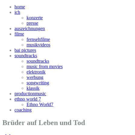
home
ich
konzerte
presse
auszeichnungen
filme
fernsehfilme
musikvideos
bai pictures
soundtracks
soundtracks
music from movies
elektronik
werbung
songwriting
klassik
productionmusic
ethno world 7
Ethno World7
coaching
Brüder auf Leben und Tod