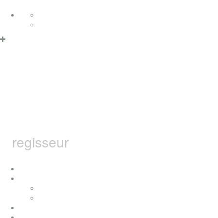
Zum Inhalt springen
Deutsch
English
Datenschutzerklärung & Cookies
OK
MARCEL
BARSOTTI
regisseur
home
ich
konzerte
presse
auszeichnungen
filme