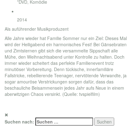
*DVD, Komödie
Jahr
2014
Als auführender Musikproduzent
Alle Jahre wieder hat Familie Sommer nur ein Ziel: Dieses Mal
wird der Heiligabend ein harmonisches Fest! Bei Gänsebraten
und Zimtsternen gibt sich die versammelte Sippschaft alle
Mühe, den Weihnachtsabend unter Kontrolle zu halten. Doch
immer wieder scheitert das perfekte Familienevent trotz
minutiöser Vorbereitung. Denn tückische, innerfamiliäre
Fallstricke, rebellierende Teenager, nervtötende Verwandte, ja
sogar amouröse Verstrickungen sorgen dafür, dass das
beschauliche Beisammensein jedes Jahr aufs Neue in einem
aberwitzigen Chaos versinkt. (Quelle: tvspielfilm)
for promotion only. Photo copyright by ARD / Studio Hamburg
Filmproduktion
Suchen nach:
Social Connections