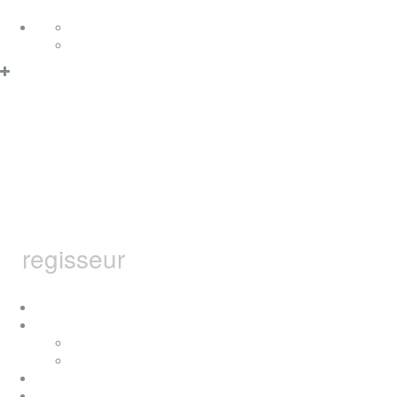
Zum Inhalt springen
Deutsch
English
Datenschutzerklärung & Cookies
OK
MARCEL
BARSOTTI
regisseur
home
ich
konzerte
presse
auszeichnungen
filme