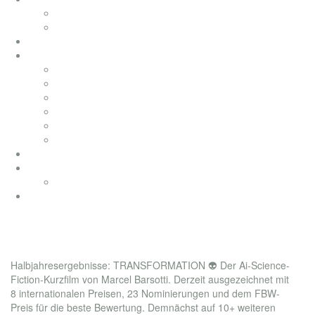
fernsehfilme
musikvideos
bai pictures
soundtracks
soundtracks
music from movies
elektronik
werbung
songwriting
klassik
productionmusic
ethno world 7
Ethno World7
coaching
1/2 jahres bilanz
Halbjahresergebnisse: TRANSFORMATION 👽 Der Ai-Science-
Fiction-Kurzfilm von Marcel Barsotti. Derzeit ausgezeichnet mit
8 internationalen Preisen, 23 Nominierungen und dem FBW-
Preis für die beste Bewertung. Demnächst auf 10+ weiteren